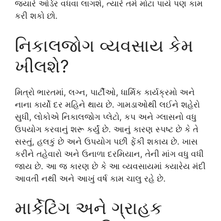
જ્યારે ઓર્ડર વધવા લાગશે, ત્યારે તમે મોટા પાયે પણ કામ
કરી શકો છો.
નિકાલજોગ વ્યવસાય કેમ
ખીલશે?
મિત્રો ભારતમાં, લગ્ન, પાર્ટીઓ, ધાર્મિક કાર્યક્રમો અને
નાના કાર્યો દર મહિને થાય છે. ગામડાઓથી લઈને શહેરો
સુધી, લોકોએ નિકાલજોગ પ્લેટો, કપ અને ગ્લાસનો વધુ
ઉપયોગ કરવાનું શરૂ કર્યું છે. આનું કારણ સ્પષ્ટ છે કે તે
સસ્તું, હલકું છે અને ઉપયોગ પછી ફેંકી શકાય છે. ખાસ
કરીને તહેવારો અને ઉનાળા દરમિયાન, તેની માંગ વધુ વધી
જાય છે. આ જ કારણ છે કે આ વ્યવસાયમાં ક્યારેય મંદી
આવતી નથી અને આખું વર્ષ કામ ચાલુ રહે છે.
માર્કેટિંગ અને ગ્રાહક