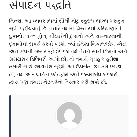
સંપાદન પદ્ધતિ
મિત્રો, આ વ્યવસાયમાં સૌથી મોટું રહસ્ય યોગ્ય ગ્રાહક
સુધી પહોંચવાનું છે. તમારે તમારા વિસ્તારમાં કરિયાણાની
દુકાનો, લગ્ન હોલ, મીઠાઈની દુકાનો અને ચા-નાસ્તાની
દુકાનોનો સંપર્ક કરવો પડશે. ત્યાં હંમેશા નિકાલજોગ પ્લેટો
અને કપની જરૂર રહે છે. જો તમે તેમને સારી કિંમતો અને
સમયસર ડિલિવરી આપો છો, તો તમારો ગ્રાહક હંમેશા
તમારી સાથે જોડાયેલ રહેશે. આ ઉપરાંત, જો તમે ઇચ્છો
તો, તમે ઓનલાઈન પ્લેટફોર્મ અને જથ્થાબંધ બજારો
દ્વારા પણ તમારા નેટવર્કનો વિસ્તાર કરી શકો છો.