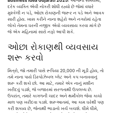
Business Idea Gujarati 2025:
આજના સમયમાં,
દરેક વ્યક્તિ એવી નોકરી શોધી રહ્યો છે જેમાં વધારે
મુશ્કેલી ન પડે, ઓછા રોકાણની જરૂર ન પડે અને આવક
સારી હોય. ખાસ કરીને નાના શહેરો અને નગરોમાં રહેતા
લોકો તેમના ઘરની નજીક એવો વ્યવસાય કરવા માંગે છે
જે એક મહિનામાં સારો નફો આપી શકે.
ઓછા રોકાણથી વ્યવસાય
શરૂ કરવો
મિત્રો, જો તમારી પાસે રૂપિયા 20,000 ની મૂડી હોય, તો
તમે નાના પાયે ડિસ્પોઝેબલ પ્લેટ અને કપ બનાવવાનું
શરૂ કરી શકો છો. આ માટે, તમારે એક નાનું મશીન
ખરીદવું પડશે, જે બજારમાં સરળતાથી ઉપલબ્ધ છે.
ઉપરાંત, તમારે કાગળની ચાદર અને થર્મોકોલ જેવા કાચો
માલ પણ ખરીદવા પડશે. શરૂઆતમાં, આ કામ ઘરેથી પણ
કરી શકાય છે, જેનાથી ભાડાનો ખર્ચ બચશે. ધીમે ધીમે,