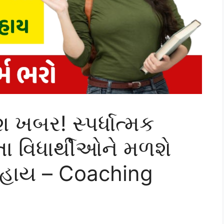
શ ખબર! સ્પર્ધાત્મક
રતા વિધાર્થીઓને મળશે
સહાય – Coaching