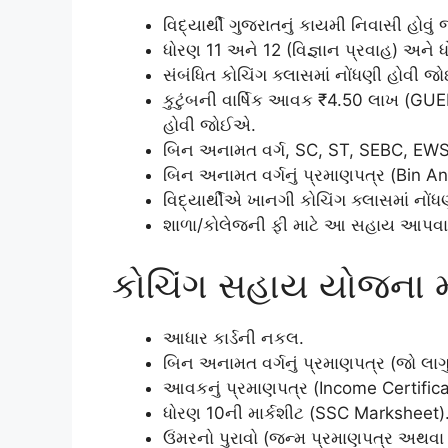
વિદ્યાર્થી ગુજરાતનું કાયમી નિવાસી હોવુ
ધોરણ 11 અને 12 (વિજ્ઞાન પ્રવાહ) અને 
સંબંધિત કોચિંગ ક્લાસમાં નોંધણી હોવી 
કુટુંબની વાર્ષિક આવક ₹4.50 લાખ (
હોવી જોઈએ.
બિન અનામત વર્ગ, SC, ST, SEBC, EWS, 
બિન અનામત વર્ગનું પ્રમાણપત્ર (Bin An
વિદ્યાર્થીએ ખાનગી કોચિંગ ક્લાસમાં નો
શાળા/કોલેજની ફી માટે આ સહાય આપવામા
કોચિંગ સહાય યોજના મા
આધાર કાર્ડની નકલ.
બિન અનામત વર્ગનું પ્રમાણપત્ર (જો લાગ
આવકનું પ્રમાણપત્ર (Income Certifica
ધોરણ 10ની માર્કશીટ (SSC Marksheet)
ઉંમરનો પુરાવો (જન્મ પ્રમાણપત્ર અથવા