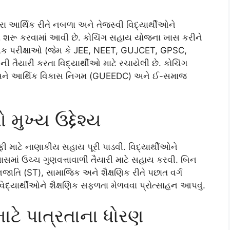
રા આર્થિક રીતે નબળા અને તેજસ્વી વિદ્યાર્થીઓને
ા શરૂ કરવામાં આવી છે. કોચિંગ સહાય યોજના ખાસ કરીને
ાત્મક પરીક્ષાઓ (જેમ કે JEE, NEET, GUJCET, GPSC,
 તૈયારી કરતા વિદ્યાર્થીઓ માટે રચાયેલી છે. કોચિંગ
અને આર્થિક વિકાસ નિગમ (GUEEDC) અને ઈ-સમાજ
ુખ્ય ઉદ્દેશ્ય
 ફી માટે નાણાકીય સહાય પૂરી પાડવી. વિદ્યાર્થીઓને
્યાસમાં ઉચ્ચ ગુણવત્તાવાળી તૈયારી માટે સહાય કરવી. બિન
તિ (ST), સામાજિક અને શૈક્ષણિક રીતે પછાત વર્ગ
િદ્યાર્થીઓને શૈક્ષણિક સફળતા મેળવવા પ્રોત્સાહન આપવું.
ટે પાત્રતાના ધોરણ