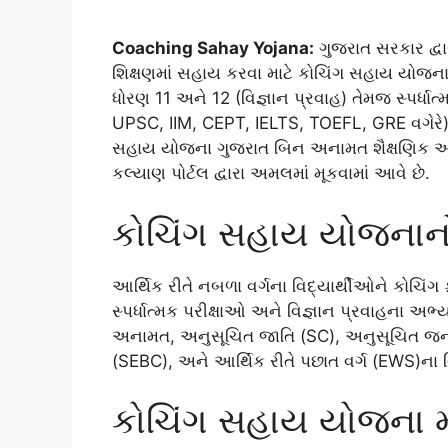
Coaching Sahay Yojana:
ગુજરાત સરકાર દ્વા
શિક્ષણમાં સહાય કરવા માટે કોચિંગ સહાય યોજન
ધોરણ 11 અને 12 (વિજ્ઞાન પ્રવાહ) તેમજ સ્પર્ધ
UPSC, IIM, CEPT, IELTS, TOEFL, GRE વગેરે)ની
સહાય યોજના ગુજરાત બિન અનામત શૈક્ષણિક 
કલ્યાણ પોર્ટલ દ્વારા અમલમાં મૂકવામાં આવે છે.
કોચિંગ સહાય યોજનાનો મ
આર્થિક રીતે નબળા વર્ગના વિદ્યાર્થીઓને કોચિંગ
સ્પર્ધાત્મક પરીક્ષાઓ અને વિજ્ઞાન પ્રવાહના અભ
અનામત, અનુસૂચિત જાતિ (SC), અનુસૂચિત જનજા
(SEBC), અને આર્થિક રીતે પછાત વર્ગ (EWS)ના વ
કોચિંગ સહાય યોજના મા