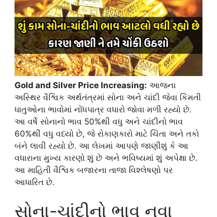
Gold and Silver Price Increasing:
આજના
અસ્થિર વૈશ્વિક અર્થતંત્રમાં સોના અને ચાંદી જેવા કિંમતી
ધાતુઓના ભાવોમાં નોંધપાત્ર વધારો જોવા મળી રહ્યો છે.
આ વર્ષે સોનાનો ભાવ 50%થી વધુ અને ચાંદીનો ભાવ
60%થી વધુ વધ્યો છે, જે રોકાણકારો માટે ચિંતા અને તકો
બંને લાવી રહ્યો છે. આ લેખમાં આપણે જાણીશું કે આ
વધારાના મુખ્ય કારણો શું છે અને ભવિષ્યમાં શું અપેક્ષા છે.
આ માહિતી વૈશ્વિક બજારના તાજા વિશ્લેષણો પર
આધારિત છે.
સોના-ચાંદીનો ભાવ નવા