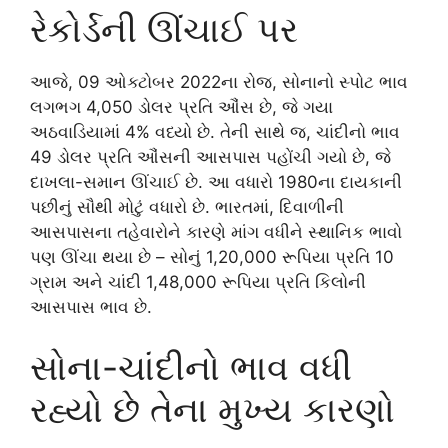
રેકોર્ડની ઊંચાઈ પર
આજે, 09 ઓક્ટોબર 2022ના રોજ, સોનાનો સ્પોટ ભાવ
લગભગ 4,050 ડોલર પ્રતિ ઔંસ છે, જે ગયા
અઠવાડિયામાં 4% વધ્યો છે. તેની સાથે જ, ચાંદીનો ભાવ
49 ડોલર પ્રતિ ઔંસની આસપાસ પહોંચી ગયો છે, જે
દાખલા-સમાન ઊંચાઈ છે. આ વધારો 1980ના દાયકાની
પછીનું સૌથી મોટું વધારો છે. ભારતમાં, દિવાળીની
આસપાસના તહેવારોને કારણે માંગ વધીને સ્થાનિક ભાવો
પણ ઊંચા થયા છે – સોનું 1,20,000 રૂપિયા પ્રતિ 10
ગ્રામ અને ચાંદી 1,48,000 રૂપિયા પ્રતિ કિલોની
આસપાસ ભાવ છે.
સોના-ચાંદીનો ભાવ વધી
રહ્યો છે તેના મુખ્ય કારણો