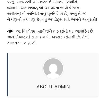
પરંતુ, બજારની અસ્થિરતાને ધ્યાનમાં રાખીને,
વ્યાવસાયિક સલાહ લો.આ વધતા ભાવો વૈશ્વિક
અર્થતંત્રની અસ્થિરતાનું પ્રતિબિંબ છે, પરંતુ તે જ
રોકાણની તક પણ છે. વધુ અપડેટ્સ માટે અમને અનુસરો!
નોંધ:
આ વિશ્લેષણ સાર્વજનિક સ્ત્રોતો પર આધારિત છે
અને રોકાણની સલાહ નથી. બજાર જોખમી છે, તેથી
સ્વતંત્ર સલાહ લો.
ABOUT ADMIN