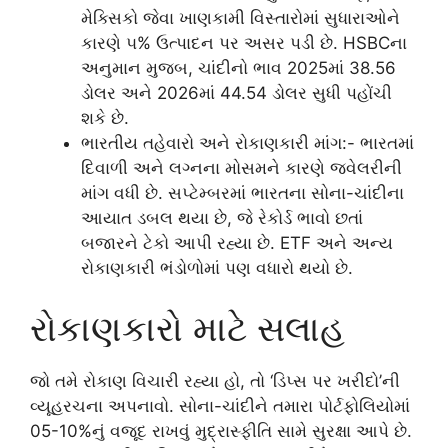
મેક્સિકો જેવા ખાણકામી વિસ્તારોમાં સુધારાઓને
કારણે ૫% ઉત્પાદન પર અસર પડી છે. HSBCના
અનુમાન મુજબ, ચાંદીનો ભાવ 2025માં 38.56
ડોલર અને 2026માં 44.54 ડોલર સુધી પહોંચી
શકે છે.
ભારતીય તહેવારો અને રોકાણકારી માંગ:- ભારતમાં
દિવાળી અને લગ્નના મોસમને કારણે જ્વેલરીની
માંગ વધી છે. સપ્ટેમ્બરમાં ભારતના સોના-ચાંદીના
આયાત ડબલ થયા છે, જે રેકોર્ડ ભાવો છતાં
બજારને ટેકો આપી રહ્યા છે. ETF અને અન્ય
રોકાણકારી ભંડોળોમાં પણ વધારો થયો છે.
રોકાણકારો માટે સલાહ
જો તમે રોકાણ વિચારી રહ્યા હો, તો ‘ડિપ્સ પર ખરીદો’ની
વ્યૂહરચના અપનાવો. સોના-ચાંદીને તમારા પોર્ટફોલિયોમાં
05-10%નું વજૂદ રાખવું મુદ્રાસ્ફીતિ સામે સુરક્ષા આપે છે.