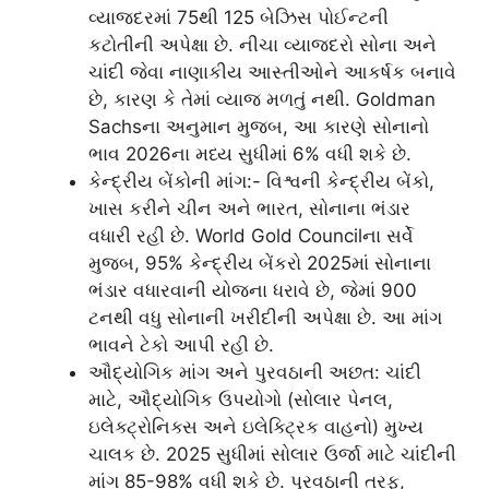
વ્યાજદરમાં 75થી 125 બેઝિસ પોઈન્ટની
કટોતીની અપેક્ષા છે. નીચા વ્યાજદરો સોના અને
ચાંદી જેવા નાણાકીય આસ્તીઓને આકર્ષક બનાવે
છે, કારણ કે તેમાં વ્યાજ મળતું નથી. Goldman
Sachsના અનુમાન મુજબ, આ કારણે સોનાનો
ભાવ 2026ના મધ્ય સુધીમાં 6% વધી શકે છે.
કેન્દ્રીય બેંકોની માંગ:- વિશ્વની કેન્દ્રીય બેંકો,
ખાસ કરીને ચીન અને ભારત, સોનાના ભંડાર
વધારી રહી છે. World Gold Councilના સર્વે
મુજબ, 95% કેન્દ્રીય બેંકરો 2025માં સોનાના
ભંડાર વધારવાની યોજના ધરાવે છે, જેમાં 900
ટનથી વધુ સોનાની ખરીદીની અપેક્ષા છે. આ માંગ
ભાવને ટેકો આપી રહી છે.
ઔદ્યોગિક માંગ અને પુરવઠાની અછત: ચાંદી
માટે, ઔદ્યોગિક ઉપયોગો (સોલાર પેનલ,
ઇલેક્ટ્રોનિક્સ અને ઇલેક્ટ્રિક વાહનો) મુખ્ય
ચાલક છે. 2025 સુધીમાં સોલાર ઉર્જા માટે ચાંદીની
માંગ 85-98% વધી શકે છે. પુરવઠાની તરફ,