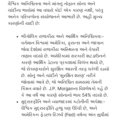
વૈશ્વિક અનિશ્ચિતતા અને માંગનું તોફાન સોના અને
ચાંદીના ભાવોમાં આ વધારો કોઈ એક કારણ નથી, પરંતુ
અનેક પરિબળોના સંયોજનને આભારી છે. અહીં મુખ્ય
કારણોની યાદી છે:
ભૌગોલિક રાજકીય અને આર્થિક અનિશ્ચિતતા:-
વર્તમાન વિશ્વમાં અમેરિકા, ફ્રાન્સ અને જાપાન
જેવા દેશોમાં રાજકીય અસ્થિરતા અને વેપારી
તણાવ વધ્યો છે. અમેરિકામાં સરકારી શટડાઉનને
કારણે આર્થિક ડેટાના પ્રકાશમાં વિલંબ થયો છે,
જે રોકાણકારોને સુરક્ષિત આસ્તી તરફ ધકેલી રહ્યો
છે. સોનું અને ચાંદીને ‘સુરક્ષિત શરણ’ તરીકે
જોવામાં આવે છે, જે અનિશ્ચિત સમયમાં તેમની
કિંમત વધારે છે. J.P. Morganના વિશ્લેષકો કહે છે
કે આ વર્ષે આ કારણે સોનાનો ભાવ 54% વધ્યો છે.
મુદ્રાસ્ફીતિ અને વ્યાજદરમાં કટોતીની અપેક્ષા:-
વૈશ્વિક મુદ્રાસ્ફીતિ હજુ પણ ઊંચી છે, અને
અમેરિકન ફેડરલ રિઝર્વ (Fed) વર્ષના અંત સુધીમાં