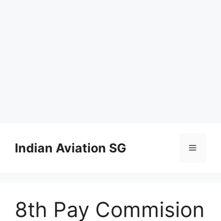
Skip
to
Indian Aviation SG
Menu
content
8th Pay Commision