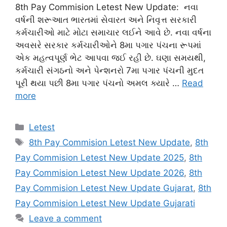
8th Pay Commision Letest New Update: નવા
વર્ષની શરૂઆત ભારતમાં સેવારત અને નિવૃત્ત સરકારી
કર્મચારીઓ માટે મોટા સમાચાર લઈને આવે છે. નવા વર્ષના
અવસરે સરકાર કર્મચારીઓને 8મા પગાર પંચના રૂપમાં
એક મહત્વપૂર્ણ ભેટ આપવા જઈ રહી છે. ઘણા સમયથી,
કર્મચારી સંગઠનો અને પેન્શનરો 7મા પગાર પંચની મુદત
પૂરી થયા પછી 8મા પગાર પંચનો અમલ ક્યારે …
Read
more
Categories
Letest
Tags
8th Pay Commision Letest New Update
,
8th
Pay Commision Letest New Update 2025
,
8th
Pay Commision Letest New Update 2026
,
8th
Pay Commision Letest New Update Gujarat
,
8th
Pay Commision Letest New Update Gujarati
Leave a comment