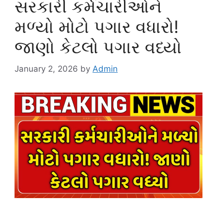
સરકારી કર્મચારીઓને
મળ્યો મોટો પગાર વધારો!
જાણો કેટલો પગાર વધ્યો
January 2, 2026
by
Admin