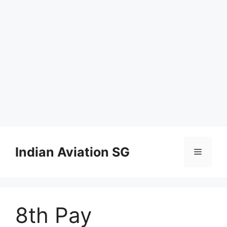
Skip
to
Indian Aviation SG
Menu
content
8th Pay