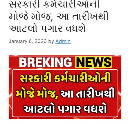
સરકારી કર્મચારીઓની
મોજે મોજ, આ તારીખથી
આટલો પગાર વધશે
January 6, 2026
by
Admin