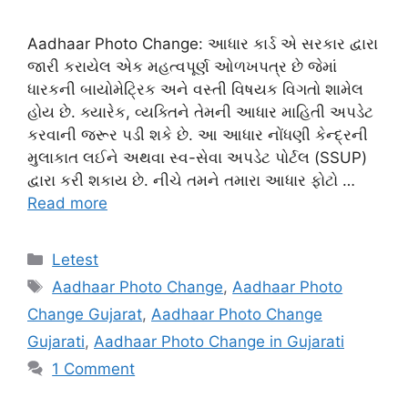
Aadhaar Photo Change: આધાર કાર્ડ એ સરકાર દ્વારા
જારી કરાયેલ એક મહત્વપૂર્ણ ઓળખપત્ર છે જેમાં
ધારકની બાયોમેટ્રિક અને વસ્તી વિષયક વિગતો શામેલ
હોય છે. ક્યારેક, વ્યક્તિને તેમની આધાર માહિતી અપડેટ
કરવાની જરૂર પડી શકે છે. આ આધાર નોંધણી કેન્દ્રની
મુલાકાત લઈને અથવા સ્વ-સેવા અપડેટ પોર્ટલ (SSUP)
દ્વારા કરી શકાય છે. નીચે તમને તમારા આધાર ફોટો …
Read more
Categories
Letest
Tags
Aadhaar Photo Change
,
Aadhaar Photo
Change Gujarat
,
Aadhaar Photo Change
Gujarati
,
Aadhaar Photo Change in Gujarati
1 Comment