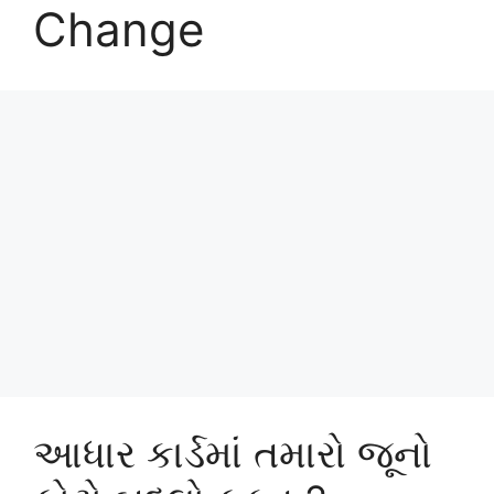
Change
આધાર કાર્ડમાં તમારો જૂનો