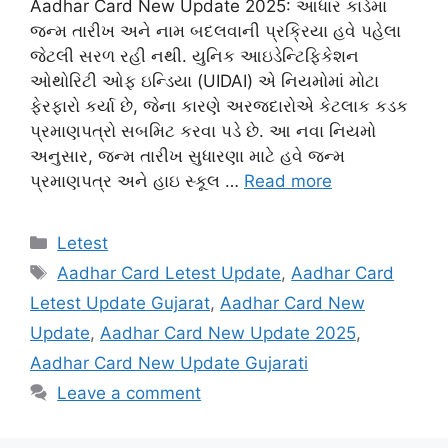
Aadhar Card New Update 2025: આધાર કાર્ડમાં
જન્મ તારીખ અને નામ બદલવાની પ્રક્રિયા હવે પહેલા
જેટલી સરળ રહી નથી. યુનિક આઇડેન્ટિફિકેશન
ઓથોરિટી ઓફ ઇન્ડિયા (UIDAI) એ નિયમોમાં મોટા
ફેરફારો કર્યા છે, જેના કારણે અરજદારોએ કેટલાક કડક
પ્રમાણપત્રો સબમિટ કરવા પડે છે. આ નવા નિયમો
અનુસાર, જન્મ તારીખ સુધારણા માટે હવે જન્મ
પ્રમાણપત્ર અને હાઇ સ્કૂલ …
Read more
Categories
Letest
Tags
Aadhar Card Letest Update
,
Aadhar Card
Letest Update Gujarat
,
Aadhar Card New
Update
,
Aadhar Card New Update 2025
,
Aadhar Card New Update Gujarati
Leave a comment