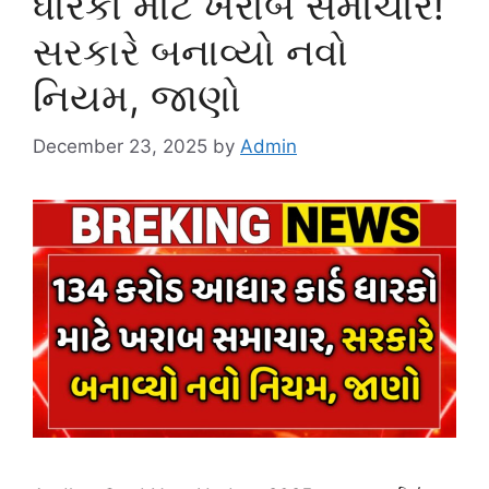
ધારકો માટે ખરાબ સમાચાર!
સરકારે બનાવ્યો નવો
નિયમ, જાણો
December 23, 2025
by
Admin