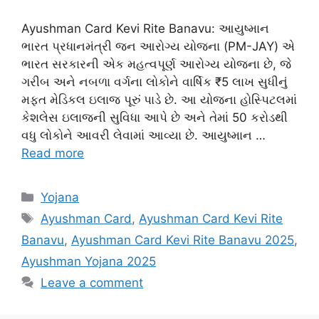
Ayushman Card Kevi Rite Banavu: આયુષ્માન
ભારત પ્રધાનમંત્રી જન આરોગ્ય યોજના (PM-JAY) એ
ભારત સરકારની એક મહત્વપૂર્ણ આરોગ્ય યોજના છે, જે
ગરીબ અને નબળા વર્ગના લોકોને વાર્ષિક ₹5 લાખ સુધીનું
મફત મેડિકલ ઇલાજ પૂરું પાડે છે. આ યોજના હોસ્પિટલમાં
કેશલેસ ઇલાજની સુવિધા આપે છે અને તેમાં 50 કરોડથી
વધુ લોકોને આવરી લેવામાં આવ્યા છે. આયુષ્માન …
Read more
Categories
Yojana
Tags
Ayushman Card
,
Ayushman Card Kevi Rite
Banavu
,
Ayushman Card Kevi Rite Banavu 2025
,
Ayushman Yojana 2025
Leave a comment