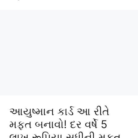
આયુષ્માન કાર્ડ આ રીતે
મફત બનાવો! દર વર્ષે 5
લાખ રૂપિયા સુધીની મફત