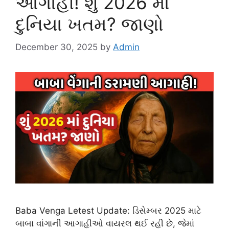
આગાહી! શું 2026 માં
દુનિયા ખતમ? જાણો
December 30, 2025
by
Admin
Baba Venga Letest Update: ડિસેમ્બર 2025 માટે
બાબા વાંગાની આગાહીઓ વાયરલ થઈ રહી છે, જેમાં