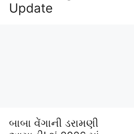
Update
બાબા વેંગાની ડરામણી