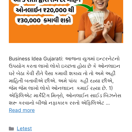
Business Idea Gujarati: આજના યુગમાં ઇન્ટરનેટનો
ઉપયોગ કરતા લાખો લોકો ઇચ્છતા હોય છે કે ઓનલાઇન
ઘરે બેઠા કેવી રીતે પૈસા કમાવી શકાય તો તો અમે અહીં
માહિતી બતાવીએ છીએ. અમે પાંચ કહી રહ્યા છીએ,
જેમ જેમ લાખો લોકો ઓનલાઇન કમાઈ રહ્યા છે. 1)
એફિલિએટ માર્કેટિંગ મિત્રો, ઓનલાઈન સાઈડ બિઝનેસ
શરૂ કરવાનો બીજો નફાકારક રસ્તો એફિલિએટ …
Read more
Categories
Letest