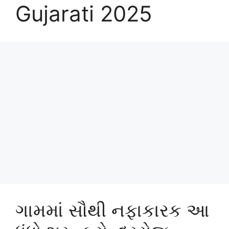
Gujarati 2025
ગામમાં સૌથી નફાકારક આ