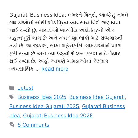
Gujarati Business Idea: નમસ્તે મિત્રો, આજે હું તમને
ગામડાઓમાં સૌથી લોકપ્રિય વ્યવસાય વિશે જણાવવા
જઈ રહ્યો છું. ગામડાઓ ભારતીય અર્થતંત્રનો એક
મહત્વપૂર્ણ ભાગ છે અને ત્યાં ઘણા લોકો માટે રોજગારની
તકો છે. આજકાલ, લોકો શહેરોમાંથી ગામડાઓમાં પાછા
ફરી રહ્યા છે અને ત્યાં ઉદ્યોગો શરૂ કરવા માટે તૈયાર
થઈ રહ્યા છે. અહીં આપણે ગામડાઓમાં કેટલાક
વ્યવસાયિક …
Read more
Categories
Letest
Tags
Business Idea 2025
,
Business Idea Gujarati
,
Business Idea Gujarati 2025
,
Gujarati Business
Idea
,
Gujarati Business Idea 2025
6 Comments