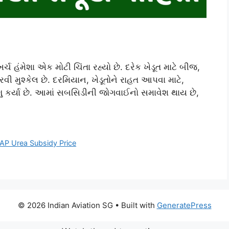
ચ હંમેશા એક મોટી ચિંતા રહ્યો છે. દરેક ખેડૂત માટે બીજ,
વી મુશ્કેલ છે. દરમિયાન, ખેડૂતોને રાહત આપવા માટે,
ુ કર્યા છે. આમાં સબસિડીની જોગવાઈનો સમાવેશ થાય છે,
AP Urea Subsidy Price
© 2026 Indian Aviation SG
• Built with
GeneratePress