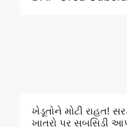
ખેડૂતોને મોટી રાહત! સ
ખાતરો પર સબસિડી આપી 