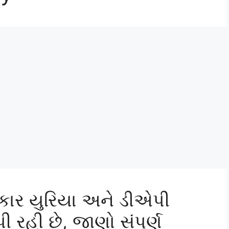
રકાર યુરિયા અને ડીએપી
રહી છે, જાણો સંપૂર્ણ