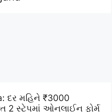
: દર મહિને ₹3000
ત 2 સ્ટેપમાં ઓનલાઈન ફોર્મ