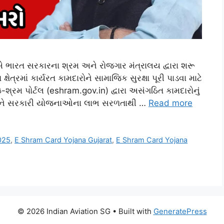
 ભારત સરકારના શ્રમ અને રોજગાર મંત્રાલય દ્વારા શરૂ
ેત્રમાં કાર્યરત કામદારોને સામાજિક સુરક્ષા પૂરી પાડવા માટે
શ્રમ પોર્ટલ (eshram.gov.in) દ્વારા અસંગઠિત કામદારોનું
 તેઓને સરકારી યોજનાઓના લાભ સરળતાથી …
Read more
025
,
E Shram Card Yojana Gujarat
,
E Shram Card Yojana
© 2026 Indian Aviation SG
• Built with
GeneratePress