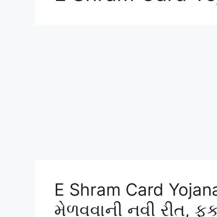
E Shram Card Yojana
મેળવવાની નવી રીત, ફક્