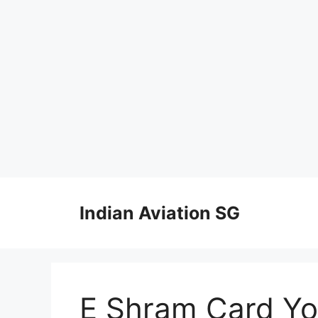
Skip
to
Indian Aviation SG
content
E Shram Card Yo