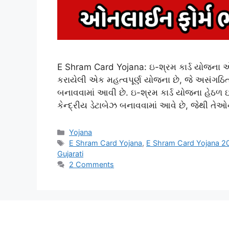
E Shram Card Yojana: ઇ-શ્રમ કાર્ડ યોજના એ
કરાયેલી એક મહત્વપૂર્ણ યોજના છે, જે અસંગઠિત ક્ષ
બનાવવામાં આવી છે. ઇ-શ્રમ કાર્ડ યોજના હેઠળ ઇ-
કેન્દ્રીય ડેટાબેઝ બનાવવામાં આવે છે, જેથી
Categories
Yojana
Tags
E Shram Card Yojana
,
E Shram Card Yojana 2
Gujarati
2 Comments