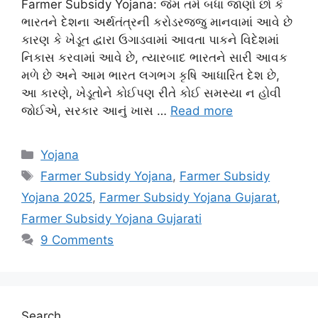
Farmer Subsidy Yojana: જેમ તમે બધા જાણો છો કે
ભારતને દેશના અર્થતંત્રની કરોડરજ્જુ માનવામાં આવે છે
કારણ કે ખેડૂત દ્વારા ઉગાડવામાં આવતા પાકને વિદેશમાં
નિકાસ કરવામાં આવે છે, ત્યારબાદ ભારતને સારી આવક
મળે છે અને આમ ભારત લગભગ કૃષિ આધારિત દેશ છે,
આ કારણે, ખેડૂતોને કોઈપણ રીતે કોઈ સમસ્યા ન હોવી
જોઈએ, સરકાર આનું ખાસ …
Read more
Categories
Yojana
Tags
Farmer Subsidy Yojana
,
Farmer Subsidy
Yojana 2025
,
Farmer Subsidy Yojana Gujarat
,
Farmer Subsidy Yojana Gujarati
9 Comments
Search