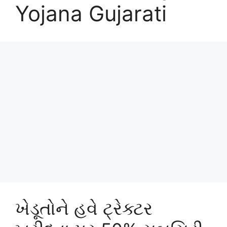
Yojana Gujarati
ખેડૂતોને હવે ટ્રેક્ટર