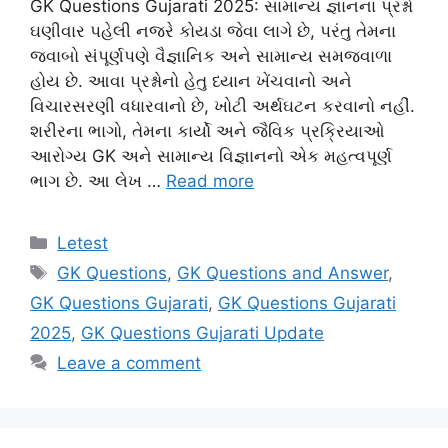
GK Questions Gujarati 2025: સામાન્ય જ્ઞાનના પ્રશ્નો
ઘણીવાર પહેલી નજરે કોયડા જેવા લાગે છે, પરંતુ તેમના
જવાબો સંપૂર્ણપણે વૈજ્ઞાનિક અને સામાન્ય સમજવાળા
હોય છે. આવા પ્રશ્નોનો હેતુ ધ્યાન ખેંચવાનો અને
વિચારસરણી વધારવાનો છે, ખોટી અર્થઘટન કરવાનો નહીં.
શરીરના ભાગો, તેમના કાર્યો અને જૈવિક પ્રક્રિયાઓ
આરોગ્ય GK અને સામાન્ય વિજ્ઞાનનો એક મહત્વપૂર્ણ
ભાગ છે. આ લેખ …
Read more
Categories
Letest
Tags
GK Questions
,
GK Questions and Answer
,
GK Questions Gujarati
,
GK Questions Gujarati
2025
,
GK Questions Gujarati Update
Leave a comment