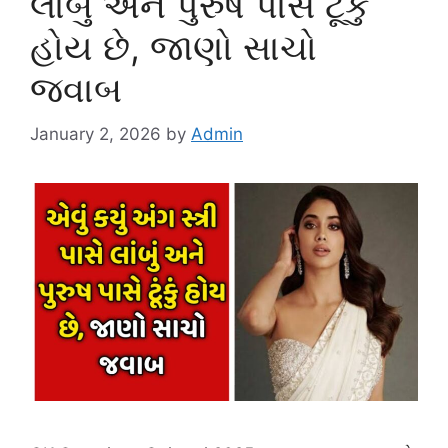
લાંબું અને પુરુષ પાસે ટૂંકું
હોય છે, જાણો સાચો
જવાબ
January 2, 2026
by
Admin