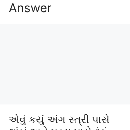
Answer
એવું કયું અંગ સ્ત્રી પાસે