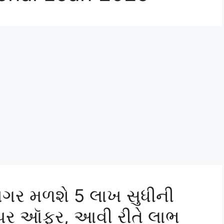
વગર મળશે 5 લાખ સુધીની
મ્પર ઑફર, આવી રીતે લાભ