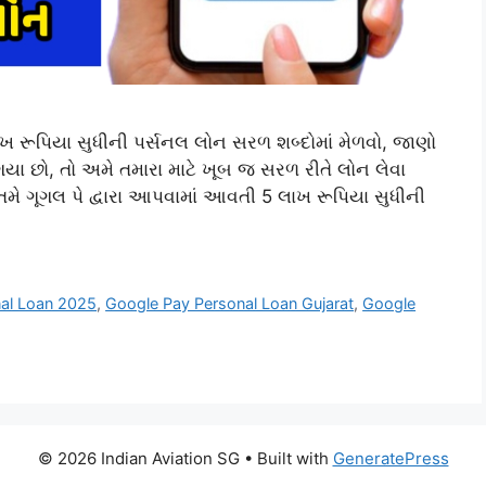
ખ રૂપિયા સુધીની પર્સનલ લોન સરળ શબ્દોમાં મેળવો, જાણો
ી ગયા છો, તો અમે તમારા માટે ખૂબ જ સરળ રીતે લોન લેવા
 તમે ગૂગલ પે દ્વારા આપવામાં આવતી 5 લાખ રૂપિયા સુધીની
al Loan 2025
,
Google Pay Personal Loan Gujarat
,
Google
© 2026 Indian Aviation SG
• Built with
GeneratePress