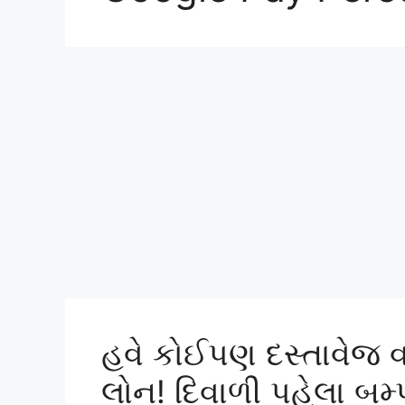
હવે કોઈપણ દસ્તાવેજ 
લોન! દિવાળી પહેલા બ