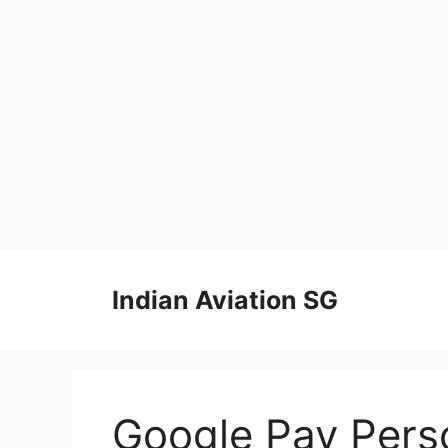
Skip
to
Indian Aviation SG
content
Google Pay Pers