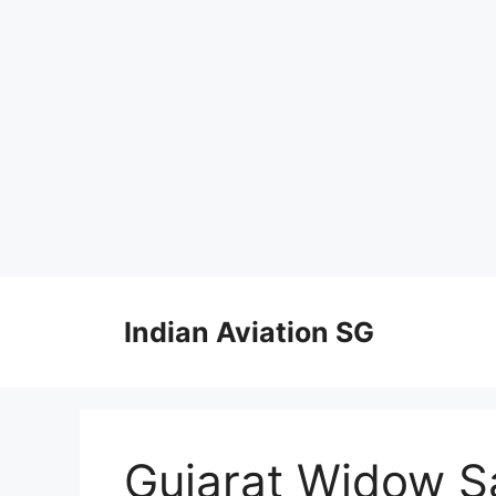
Skip
to
Indian Aviation SG
content
Gujarat Widow S