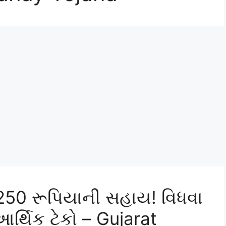
50 રૂપિયાની સહાય! વિધવા
્થિક ટેકો – Gujarat