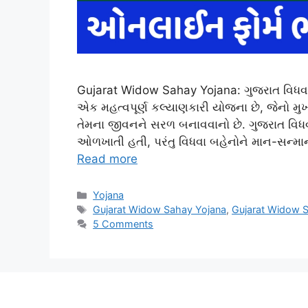
Gujarat Widow Sahay Yojana: ગુજરાત વિધવ
એક મહત્વપૂર્ણ કલ્યાણકારી યોજના છે, જેનો મુખ
તેમના જીવનને સરળ બનાવવાનો છે. ગુજરાત વિધ
ઓળખાતી હતી, પરંતુ વિધવા બહેનોને માન-સન્માન
Read more
Categories
Yojana
Tags
Gujarat Widow Sahay Yojana
,
Gujarat Widow 
5 Comments