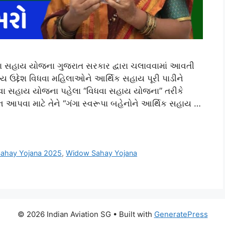
ા સહાય યોજના ગુજરાત સરકાર દ્વારા ચલાવવામાં આવતી
્ય ઉદ્દેશ વિધવા મહિલાઓને આર્થિક સહાય પૂરી પાડીને
વા સહાય યોજના પહેલા “વિધવા સહાય યોજના” તરીકે
 આપવા માટે તેને “ગંગા સ્વરૂપા બહેનોને આર્થિક સહાય …
Sahay Yojana 2025
,
Widow Sahay Yojana
© 2026 Indian Aviation SG
• Built with
GeneratePress