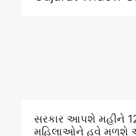
સરકાર આપશે મહીને 12
મહિલાઓને હવે મળશે આર