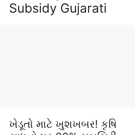
Subsidy Gujarati
ખેડૂતો માટે ખુશખબર! કૃષિ