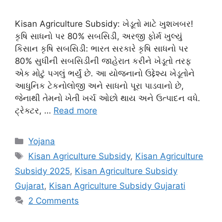
Kisan Agriculture Subsidy: ખેડૂતો માટે ખુશખબર!
કૃષિ સાધનો પર 80% સબસિડી, અરજી ફોર્મ ખુલ્યું
કિસાન કૃષિ સબસિડી: ભારત સરકારે કૃષિ સાધનો પર
80% સુધીની સબસિડીની જાહેરાત કરીને ખેડૂતો તરફ
એક મોટું પગલું ભર્યું છે. આ યોજનાનો ઉદ્દેશ્ય ખેડૂતોને
આધુનિક ટેકનોલોજી અને સાધનો પૂરા પાડવાનો છે,
જેનાથી તેમનો ખેતી ખર્ચ ઓછો થાય અને ઉત્પાદન વધે.
ટ્રેક્ટર, …
Read more
Categories
Yojana
Tags
Kisan Agriculture Subsidy
,
Kisan Agriculture
Subsidy 2025
,
Kisan Agriculture Subsidy
Gujarat
,
Kisan Agriculture Subsidy Gujarati
2 Comments