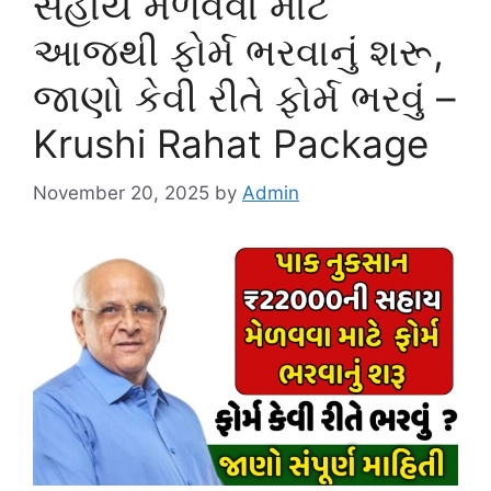
સહાય મેળવવા માટે
આજથી ફોર્મ ભરવાનું શરૂ,
જાણો કેવી રીતે ફોર્મ ભરવું –
Krushi Rahat Package
November 20, 2025
by
Admin