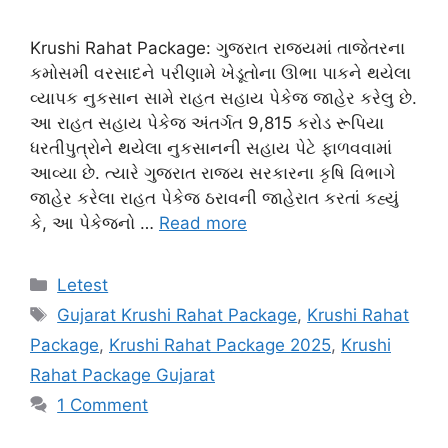
Krushi Rahat Package: ગુજરાત રાજ્યમાં તાજેતરના
કમોસમી વરસાદને પરીણામે ખેડૂતોના ઊભા પાકને થયેલા
વ્યાપક નુકસાન સામે રાહત સહાય પેકેજ જાહેર કરેલુ છે.
આ રાહત સહાય પેકેજ અંતર્ગત 9,815 કરોડ રૂપિયા
ધરતીપુત્રોને થયેલા નુકસાનની સહાય પેટે ફાળવવામાં
આવ્યા છે. ત્યારે ગુજરાત રાજ્ય સરકારના કૃષિ વિભાગે
જાહેર કરેલા રાહત પેકેજ ઠરાવની જાહેરાત કરતાં કહ્યું
કે, આ પેકેજનો …
Read more
Categories
Letest
Tags
Gujarat Krushi Rahat Package
,
Krushi Rahat
Package
,
Krushi Rahat Package 2025
,
Krushi
Rahat Package Gujarat
1 Comment