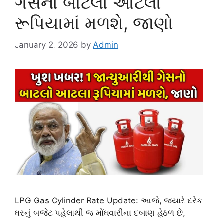
ગેસનો બાટલો આટલા
રૂપિયામાં મળશે, જાણો
January 2, 2026
by
Admin
LPG Gas Cylinder Rate Update: આજે, જ્યારે દરેક
ઘરનું બજેટ પહેલાથી જ મોંઘવારીના દબાણ હેઠળ છે,