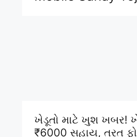
ખેડૂતો માટે ખુશ ખબર! 
₹6000 સહાય, તરત ફોર