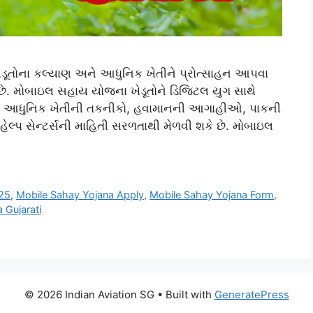
ેડૂતોના કલ્યાણ અને આધુનિક ખેતીને પ્રોત્સાહન આપવા
ે. મોબાઇલ સહાય યોજના ખેડૂતોને ડિજિટલ યુગ સાથે
ેડૂતો આધુનિક ખેતીની તકનીકો, હવામાનની આગાહીઓ, પાકની
 સેન્ટર્સની માહિતી સરળતાથી મેળવી શકે છે. મોબાઇલ
025
,
Mobile Sahay Yojana Apply
,
Mobile Sahay Yojana Form
,
 Gujarati
© 2026 Indian Aviation SG
• Built with
GeneratePress