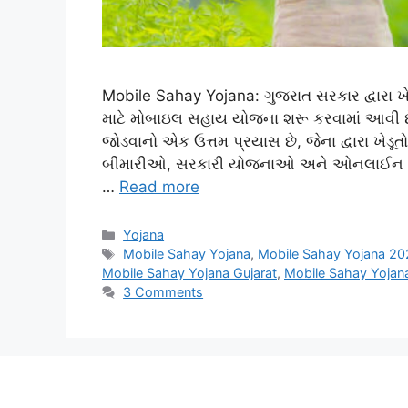
Mobile Sahay Yojana: ગુજરાત સરકાર દ્વારા ખ
માટે મોબાઇલ સહાય યોજના શરૂ કરવામાં આવી છ
જોડવાનો એક ઉત્તમ પ્રયાસ છે, જેના દ્વારા ખ
બીમારીઓ, સરકારી યોજનાઓ અને ઓનલાઈન હેલ્પ
…
Read more
Categories
Yojana
Tags
Mobile Sahay Yojana
,
Mobile Sahay Yojana 2
Mobile Sahay Yojana Gujarat
,
Mobile Sahay Yojana
3 Comments