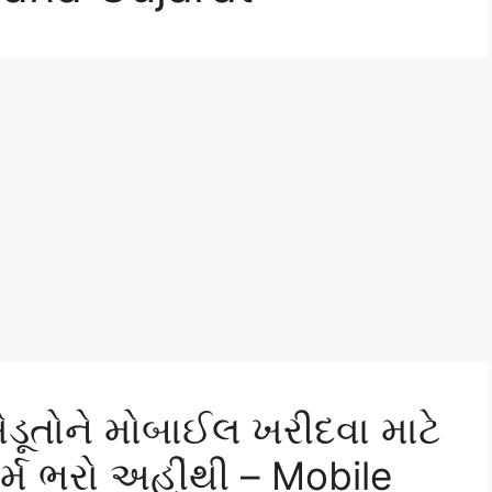
ખેડૂતોને મોબાઈલ ખરીદવા માટે
્મ ભરો અહીંથી – Mobile