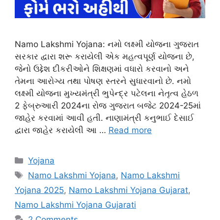
Namo Lakshmi Yojana: નમો લક્ષ્મી યોજના ગુજરાત
સરકાર દ્વારા શરૂ કરાયેલી એક મહત્વપૂર્ણ યોજના છે,
જેનો ઉદ્દેશ દીકરીઓને શિક્ષણમાં વધારો કરવાનો અને
તેમના આરોગ્ય તથા પોષણ સ્તરને સુધારવાનો છે. નમો
લક્ષ્મી યોજના મુખ્યમંત્રી ભુપેન્દ્ર પટેલના નેતૃત્વ હેઠળ
2 ફેબ્રુઆરી 2024ના રોજ ગુજરાત બજેટ 2024-25માં
જાહેર કરવામાં આવી હતી. નાણામંત્રી કનુભાઈ દેસાઈ
દ્વારા જાહેર કરાયેલી આ …
Read more
Categories
Yojana
Tags
Namo Lakshmi Yojana
,
Namo Lakshmi
Yojana 2025
,
Namo Lakshmi Yojana Gujarat
,
Namo Lakshmi Yojana Gujarati
2 Comments