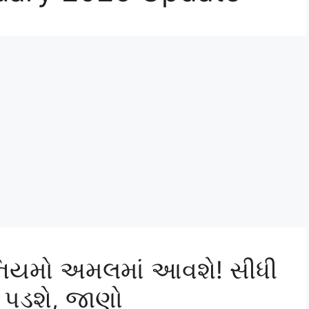
 નિયમો અમલમાં આવશે! સીધી
 પડશે, જાણો