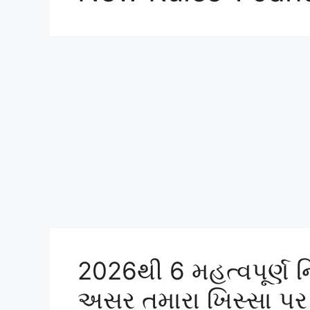
2026થી 6 મહત્વપૂર્ણ
અસર તમારા ખિસ્સા પર