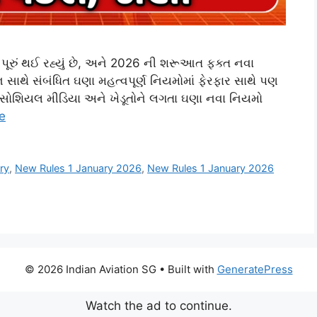
પૂરું થઈ રહ્યું છે, અને 2026 ની શરૂઆત ફક્ત નવા
 સાથે સંબંધિત ઘણા મહત્વપૂર્ણ નિયમોમાં ફેરફાર સાથે પણ
ર, સોશિયલ મીડિયા અને ખેડૂતોને લગતા ઘણા નવા નિયમો
e
ry
,
New Rules 1 January 2026
,
New Rules 1 January 2026
© 2026 Indian Aviation SG
• Built with
GeneratePress
Watch the ad to continue.