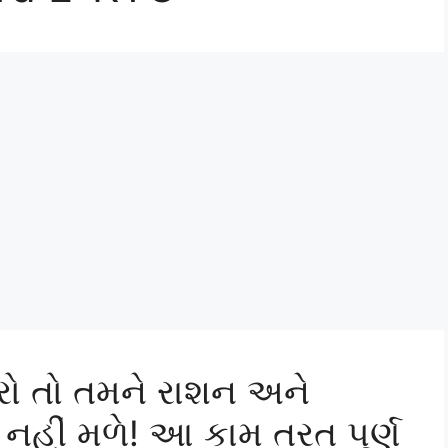
ો તો તમને રાશન અને
હીં મળે! આ કામ તરત પૂર્ણ