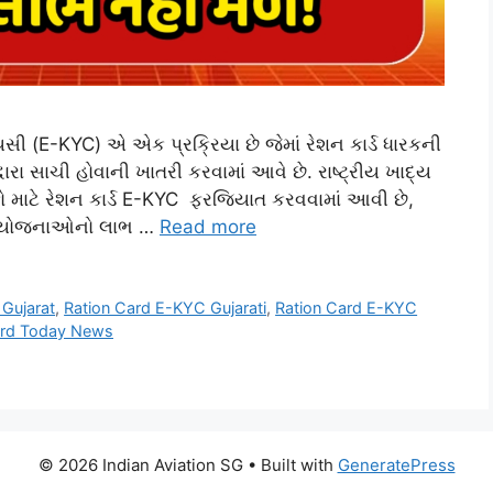
સી (E-KYC) એ એક પ્રક્રિયા છે જેમાં રેશન કાર્ડ ધારકની
ા સાચી હોવાની ખાતરી કરવામાં આવે છે. રાષ્ટ્રીય ખાદ્ય
કો માટે રેશન કાર્ડ E-KYC ફરજિયાત કરવવામાં આવી છે,
રી યોજનાઓનો લાભ …
Read more
Gujarat
,
Ration Card E-KYC Gujarati
,
Ration Card E-KYC
ard Today News
© 2026 Indian Aviation SG
• Built with
GeneratePress