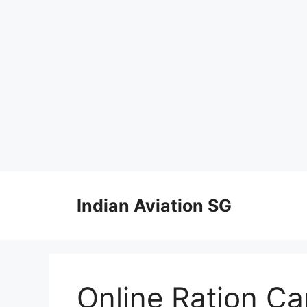
Skip
to
Indian Aviation SG
content
Online Ration C