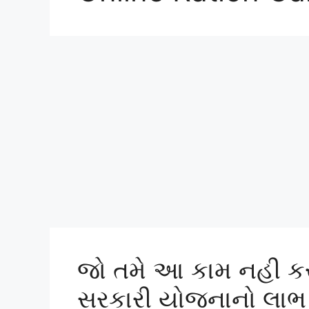
જો તમે આ કામ નહી કર
સરકારી યોજનાનો લાભ ન