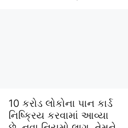
10 કરોડ લોકોના પાન કાર્ડ
નિષ્ક્રિય કરવામાં આવ્યા
છે, નવા નિયમો લાગુ, તેમને