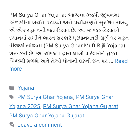
PM Surya Ghar Yojana: આજના ઝડપી જીવનમાં
બિજળીના ખર્ચને ઘટાડવો અને પર્યાવરણને સુરક્ષિત રાખવું
એ એક મહત્વની જરૂરિયાત છે. આ જ જરૂરિયાતને
ધ્યાનમાં રાખીને ભારત સરકારે પ્રધાનમંત્રી સૂર્ય ઘર મફત
વીજળી યોજના (PM Surya Ghar Muft Bijli Yojana)
શરૂ કરી છે. આ યોજના દ્વારા લાખો પરિવારોને મુફ્ત
બિજળી મળશે અને તેઓ પોતાની ઘરની છત પર …
Read
more
Categories
Yojana
Tags
PM Surya Ghar Yojana
,
PM Surya Ghar
Yojana 2025
,
PM Surya Ghar Yojana Gujarat
,
PM Surya Ghar Yojana Gujarati
Leave a comment