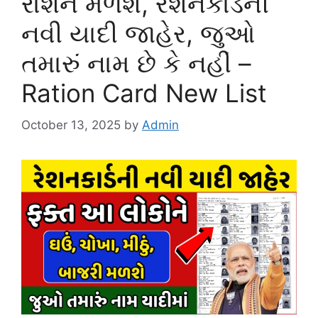
રાશન મળશે, રેશનકાર્ડની
નવી યાદી જાહેર, જુઓ
તમારું નામ છે કે નહીં –
Ration Card New List
October 13, 2025
by
Admin