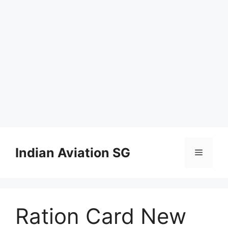
Skip
to
Indian Aviation SG
Menu
content
Ration Card New