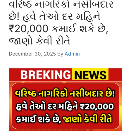
વરિષ્ઠ નાગરિકો નસીબદાર
છે! હવે તેઓ દર મહિને
₹20,000 કમાઈ શકે છે,
જાણો કેવી રીતે
December 30, 2025
by
Admin