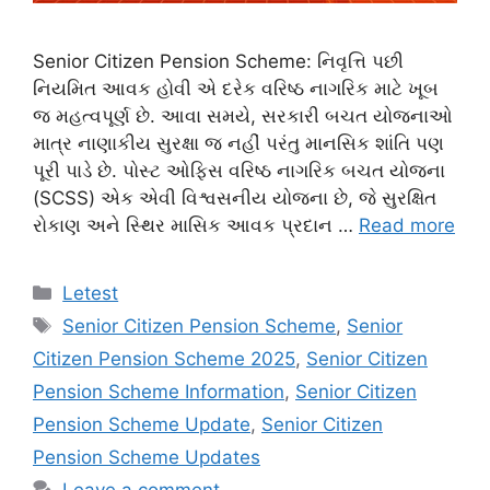
Senior Citizen Pension Scheme: નિવૃત્તિ પછી
નિયમિત આવક હોવી એ દરેક વરિષ્ઠ નાગરિક માટે ખૂબ
જ મહત્વપૂર્ણ છે. આવા સમયે, સરકારી બચત યોજનાઓ
માત્ર નાણાકીય સુરક્ષા જ નહીં પરંતુ માનસિક શાંતિ પણ
પૂરી પાડે છે. પોસ્ટ ઓફિસ વરિષ્ઠ નાગરિક બચત યોજના
(SCSS) એક એવી વિશ્વસનીય યોજના છે, જે સુરક્ષિત
રોકાણ અને સ્થિર માસિક આવક પ્રદાન …
Read more
Categories
Letest
Tags
Senior Citizen Pension Scheme
,
Senior
Citizen Pension Scheme 2025
,
Senior Citizen
Pension Scheme Information
,
Senior Citizen
Pension Scheme Update
,
Senior Citizen
Pension Scheme Updates
Leave a comment