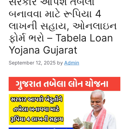
સરકાર આપશે તબેલા
બનાવવા માટે રૂપિયા 4
લાખની સહાય, ઓનલાઇન
ફોર્મ ભરો – Tabela Loan
Yojana Gujarat
September 12, 2025
by
Admin