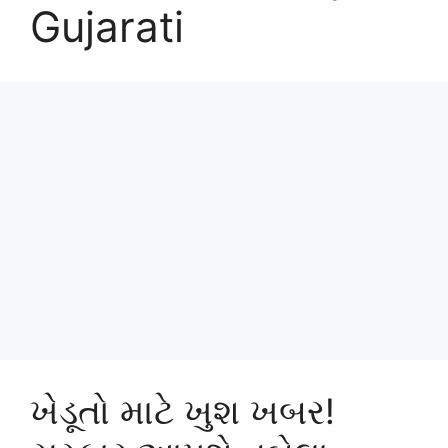
Gujarati
ખેડૂતો માટે ખુશ ખબર!