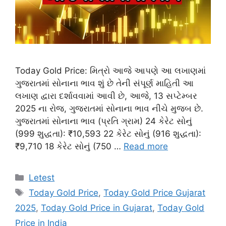
Today Gold Price: મિત્રો આજે આપણે આ લખાણમાં
ગુજરાતમાં સોનાના ભાવ શું છે તેની સંપૂર્ણ માહિતી આ
લખાણ દ્વારા દર્શાવવામાં આવી છે, આજે, 13 સપ્ટેમ્બર
2025 ના રોજ, ગુજરાતમાં સોનાના ભાવ નીચે મુજબ છે.
ગુજરાતમાં સોનાના ભાવ (પ્રતિ ગ્રામ) 24 કેરેટ સોનું
(999 શુદ્ધતા): ₹10,593 22 કેરેટ સોનું (916 શુદ્ધતા):
₹9,710 18 કેરેટ સોનું (750 …
Read more
Categories
Letest
Tags
Today Gold Price
,
Today Gold Price Gujarat
2025
,
Today Gold Price in Gujarat
,
Today Gold
Price in India