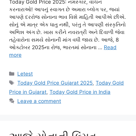
Today Gold Price 2025: નમસ્કાર, વાચન
કરનારાઓ! આપનું સ્વાગત છે અમારા બ્લોગ પર, જ્યાં
આપણે દરરોજ સોનાના ભાવ વિશે માહિતી આપીએ છીએ.
સોનું એ માત્ર એક ધાતુ નથી, પરંતુ તે આપણી સંસ્કૃતિનો
અભિન્ન અંગ છે. ખાસ કરીને નવરાત્રી અને દિવાળી જેવા
તહેવારોના સમયે સોનાની માંગ વધી જાય છે. આજે, 8
ઓક્ટોબર 2025ના રોજ, ભારતમાં સોનાના …
Read
more
Categories
Letest
Tags
Today Gold Price Gujarat 2025
,
Today Gold
Price in Gujarat
,
Today Gold Price in India
Leave a comment