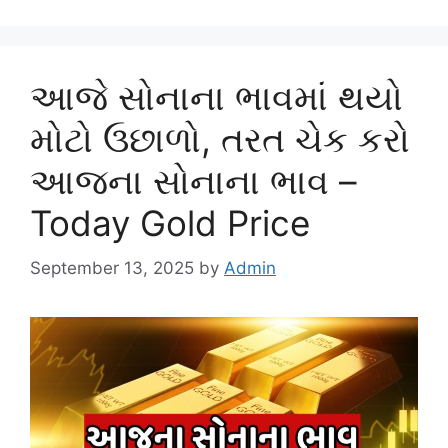
આજે સોનાના ભાવમાં થયો
મોટો ઉછાળો, તરત ચેક કરો
આજના સોનાના ભાવ –
Today Gold Price
September 13, 2025
by
Admin