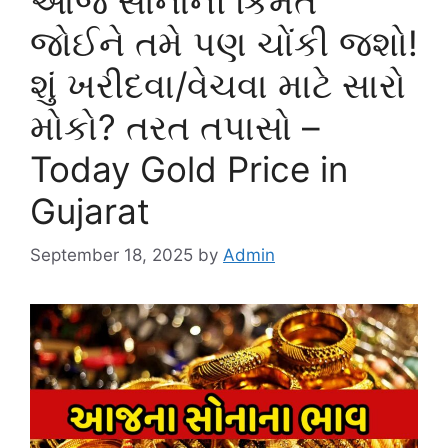
આજે સોનાની કિંમત
જોઈને તમે પણ ચોંકી જશો!
શું ખરીદવા/વેચવા માટે સારો
મોકો? તરત તપાસો –
Today Gold Price in
Gujarat
September 18, 2025
by
Admin