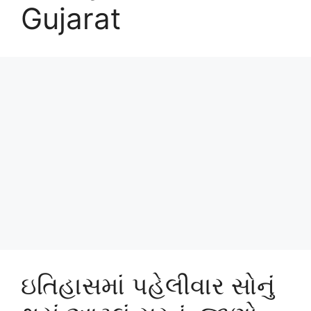
Gujarat
ઇતિહાસમાં પહેલીવાર સોનું