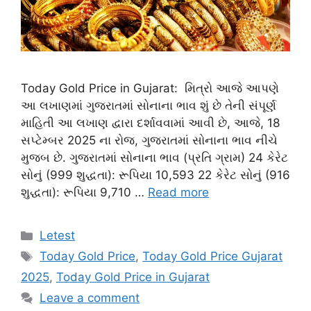
Today Gold Price in Gujarat: મિત્રો આજે આપણે
આ લખાણમાં ગુજરાતમાં સોનાના ભાવ શું છે તેની સંપૂર્ણ
માહિતી આ લખાણ દ્વારા દર્શાવવામાં આવી છે, આજે, 18
સપ્ટેમ્બર 2025 ના રોજ, ગુજરાતમાં સોનાના ભાવ નીચે
મુજબ છે. ગુજરાતમાં સોનાના ભાવ (પ્રતિ ગ્રામ) 24 કેરેટ
સોનું (999 શુદ્ધતા): રૂપિયા 10,593 22 કેરેટ સોનું (916
શુદ્ધતા): રૂપિયા 9,710 …
Read more
Categories
Letest
Tags
Today Gold Price
,
Today Gold Price Gujarat
2025
,
Today Gold Price in Gujarat
Leave a comment