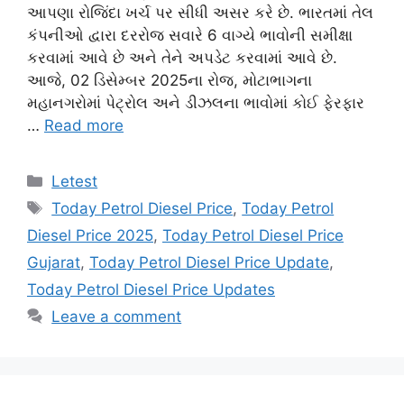
આપણા રોજિંદા ખર્ચ પર સીધી અસર કરે છે. ભારતમાં તેલ
કંપનીઓ દ્વારા દરરોજ સવારે 6 વાગ્યે ભાવોની સમીક્ષા
કરવામાં આવે છે અને તેને અપડેટ કરવામાં આવે છે.
આજે, 02 ડિસેમ્બર 2025ના રોજ, મોટાભાગના
મહાનગરોમાં પેટ્રોલ અને ડીઝલના ભાવોમાં કોઈ ફેરફાર
…
Read more
Categories
Letest
Tags
Today Petrol Diesel Price
,
Today Petrol
Diesel Price 2025
,
Today Petrol Diesel Price
Gujarat
,
Today Petrol Diesel Price Update
,
Today Petrol Diesel Price Updates
Leave a comment