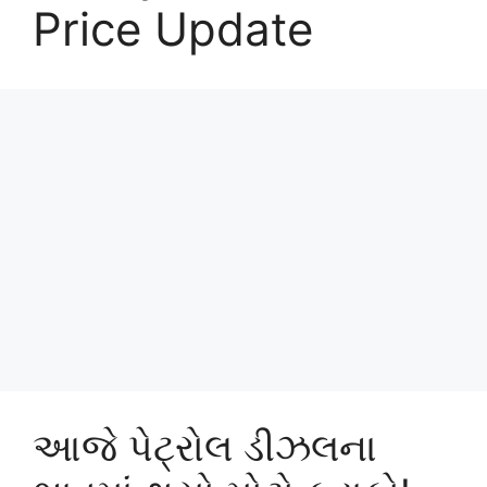
Price Update
આજે પેટ્રોલ ડીઝલના