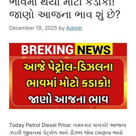
ભાવમાં થયો મોટો કડાકો!
જાણો આજના ભાવ શું છે?
December 19, 2025
by
Admin
Today Petrol Diesel Price: નમસ્કાર વાચકો! આજના
ઝડપી જીવનમાં પેટ્રોલ અને ડીઝલ જેવા ઇંધણના ભાવો