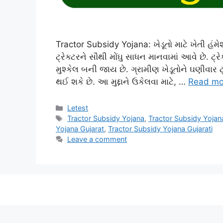
Tractor Subsidy Yojana: ખેડૂતો માટે ખેતી હંમ
ટ્રેક્ટરને સૌથી મોંઘુ સાધન માનવામાં આવે છે. ટ
મુશ્કેલ બની જાય છે. ગ્રામીણ ખેડૂતોને ઘણીવાર ટ
થઈ શકે છે. આ મુદ્દાને ઉકેલવા માટે, …
Read mo
Categories
Letest
Tags
Tractor Subsidy Yojana
,
Tractor Subsidy Yoja
Yojana Gujarat
,
Tractor Subsidy Yojana Gujarati
Leave a comment