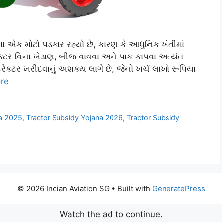
ેશા એક મોટો પડકાર રહ્યો છે, કારણ કે આધુનિક ખેતીમાં
્રેક્ટર વિના ખેડાણ, બીજ વાવવા અને પાક કાપવા અત્યંત
્રેક્ટર ખરીદવાનું અશક્ય લાગે છે, જેનો ખર્ચ લાખો રૂપિયા
re
na 2025
,
Tractor Subsidy Yojana 2026
,
Tractor Subsidy
© 2026 Indian Aviation SG
• Built with
GeneratePress
Watch the ad to continue.