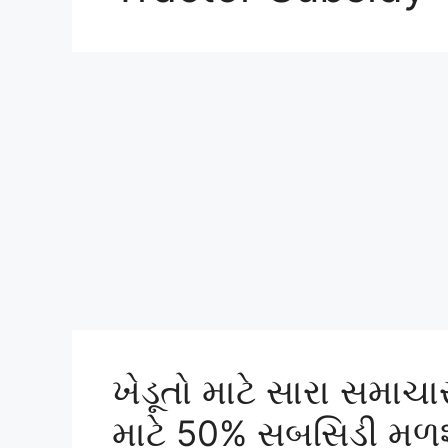
ખેડૂતો માટે સારા સમાચાર
માટે 50% સબસિડી મળશ