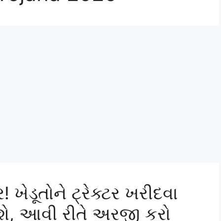
! ખેડૂતોને ટ્રેક્ટર ખરીદવા
ે, આવી રીતે અરજી કરો