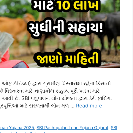
ફ ઈન્ડિયા) દ્વારા ગ્રામીણ વિસ્તારોમાં રહેતા કિસાનો
 વિસ્તારવા માટે નાણાકીય સહાય પૂરી પાડવા માટે
છે. SBI પશુપાલન લોન યોજના દ્વારા ડેરી ફાર્મિંગ,
્રવૃત્તિઓ માટે સરળતાથી લોન મળે …
Read more
Loan Yojana 2025
,
SBI Pashupalan Loan Yojana Gujarat
,
SBI