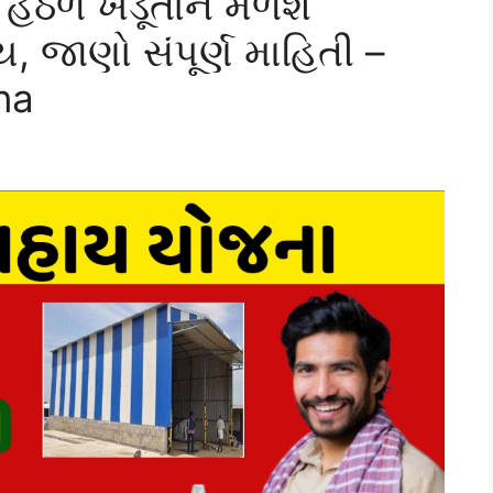
ેઠળ ખેડૂતોને મળશે
 જાણો સંપૂર્ણ માહિતી –
na