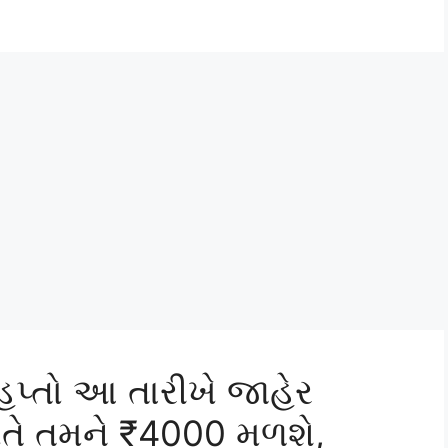
પ્તો આ તારીખે જાહેર
તે તમને ₹4000 મળશે,