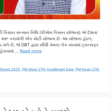
્રી કિસાન સન્માન નિધિ (પીએમ કિસાન યોજના) એ દેશના
્યથી શરૂ કરાયેલી એક મોટી યોજના છે. આ યોજના હેઠળ,
મળે છે, જે DBT દ્વારા સીધી તેમના બેંક ખાતામાં ટ્રાન્સફર
હેંચવામાં …
Read more
allment 2025
,
PM Kisan 21th Installment Date
,
PM Kisan 21th