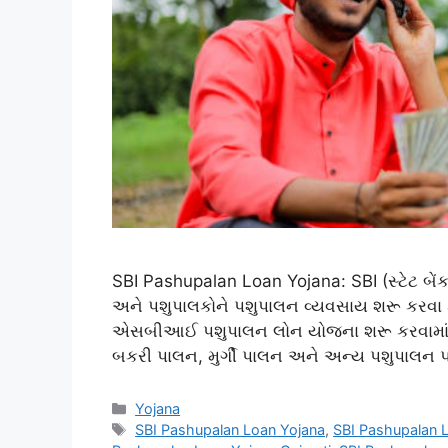
SBI Pashupalan Loan Yojana: SBI (સ્ટેટ બેંક ઓ
અને પશુપાલકોને પશુપાલન વ્યવસાય શરૂ કરવા કે
એસબીઆઈ પશુપાલન લોન યોજના શરૂ કરવામાં આવી 
બકરી પાલન, મુર્ગી પાલન અને અન્ય પશુપાલન પ
Categories
Yojana
Tags
SBI Pashupalan Loan Yojana
,
SBI Pashupalan 