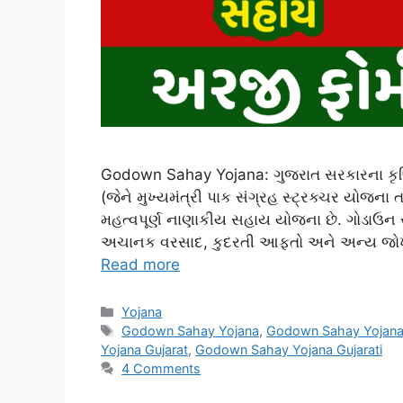
Godown Sahay Yojana: ગુજરાત સરકારના કૃષ
(જેને મુખ્યમંત્રી પાક સંગ્રહ સ્ટ્રક્ચર યોજન
મહત્વપૂર્ણ નાણાકીય સહાય યોજના છે. ગોડાઉન સહ
અચાનક વરસાદ, કુદરતી આફતો અને અન્ય જોખમોથ
Read more
Categories
Yojana
Tags
Godown Sahay Yojana
,
Godown Sahay Yojan
Yojana Gujarat
,
Godown Sahay Yojana Gujarati
4 Comments