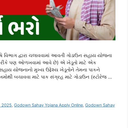
િ વિભાગ દ્વારા ચલાવવામાં આવતી ગોડાઉન સહાય યોજના
ા તરીકે પણ ઓળખવામાં આવે છે) એ ખેડૂતો માટે એક
ાય યોજનાનો મુખ્ય ઉદ્દેશ્ય ખેડૂતોને તેમના પાકને
ી બચાવવા માટે પાક સંગ્રહ માટે ગોડાઉન (સ્ટોરેજ …
a 2025
,
Godown Sahay Yojana Apply Online
,
Godown Sahay