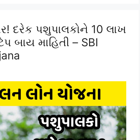
ર! દરેક પશુપાલકોને 10 લાખ
ટેપ બાય માહિતી – SBI
jana