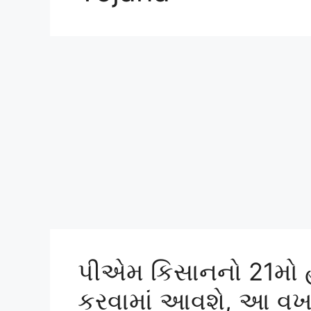
પીએમ કિસાનનો 21મો હ
કરવામાં આવશે, આ વખ