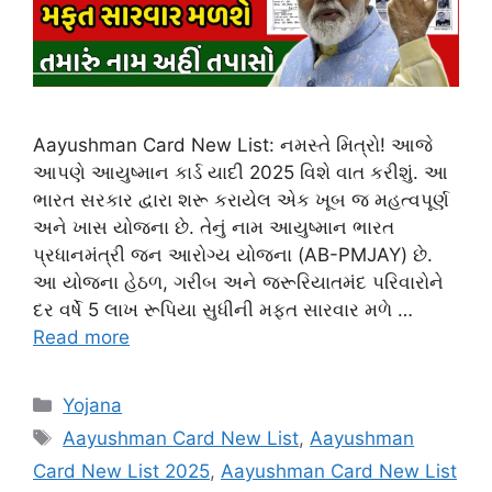
Aayushman Card New List: નમસ્તે મિત્રો! આજે
આપણે આયુષ્માન કાર્ડ યાદી 2025 વિશે વાત કરીશું. આ
ભારત સરકાર દ્વારા શરૂ કરાયેલ એક ખૂબ જ મહત્વપૂર્ણ
અને ખાસ યોજના છે. તેનું નામ આયુષ્માન ભારત
પ્રધાનમંત્રી જન આરોગ્ય યોજના (AB-PMJAY) છે.
આ યોજના હેઠળ, ગરીબ અને જરૂરિયાતમંદ પરિવારોને
દર વર્ષે 5 લાખ રૂપિયા સુધીની મફત સારવાર મળે …
Read more
Categories
Yojana
Tags
Aayushman Card New List
,
Aayushman
Card New List 2025
,
Aayushman Card New List