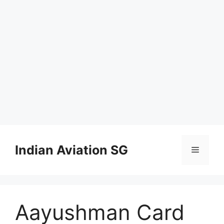
Skip
to
Indian Aviation SG
Menu
content
Aayushman Card