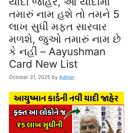
યાદી જાહેર, આ યાદીમાં
તમારું નામ હશે તો તમને 5
લાખ સુધી મફત સારવાર
મળશે, જુઓ તમારું નામ છે
કે નહીં – Aayushman
Card New List
October 31, 2025
by
Admin