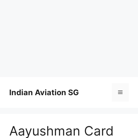
Skip
to
Indian Aviation SG
Menu
content
Aayushman Card