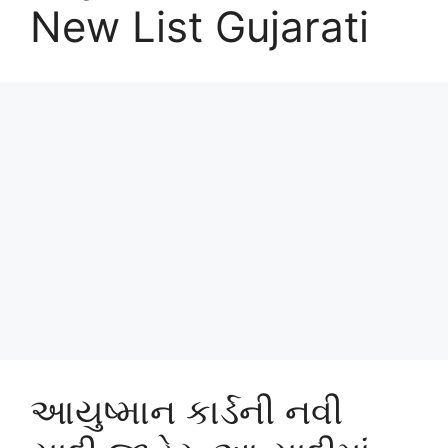
New List Gujarati
આયુષ્માન કાર્ડની નવી