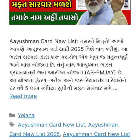
Aayushman Card New List: નમસ્તે મિત્રો! આજે
આપણે આયુષ્માન કાર્ડ યાદી 2025 વિશે વાત કરીશું. આ
ભારત સરકાર દ્વારા શરૂ કરાયેલ એક ખૂબ જ મહત્વપૂર્ણ
અને ખાસ યોજના છે. તેનું નામ આયુષ્માન ભારત
પ્રધાનમંત્રી જન આરોગ્ય યોજના (AB-PMJAY) છે.
આ યોજના હેઠળ, ગરીબ અને જરૂરિયાતમંદ પરિવારોને
દર વર્ષે 5 લાખ રૂપિયા સુધીની મફત સારવાર મળે …
Read more
Categories
Yojana
Tags
Aayushman Card New List
,
Aayushman
Card New List 2025
,
Aayushman Card New List