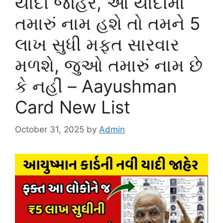
યાદી જાહેર, આ યાદીમાં
તમારું નામ હશે તો તમને 5
લાખ સુધી મફત સારવાર
મળશે, જુઓ તમારું નામ છે
કે નહીં – Aayushman
Card New List
October 31, 2025
by
Admin